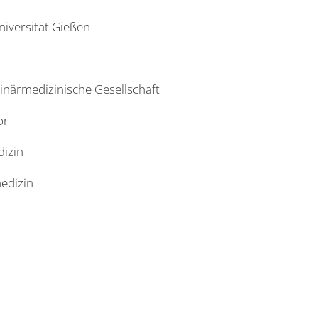
niversität Gießen
inärmedizinische Gesellschaft
or
izin
edizin