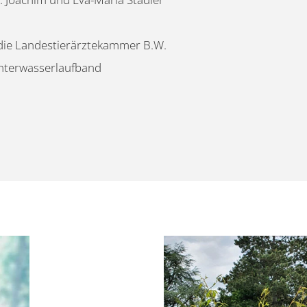
 die Landestierärztekammer B.W.
nterwasserlaufband